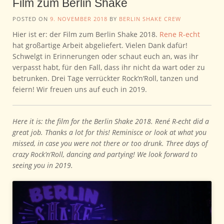
Film zum Berlin Shake
POSTED ON
9. NOVEMBER 2018
BY
BERLIN SHAKE CREW
Hier ist er: der Film zum Berlin Shake 2018.
Rene R-echt
hat großartige Arbeit abgeliefert. Vielen Dank dafür!
Schwelgt in Erinnerungen oder schaut euch an, was ihr
verpasst habt, für den Fall, dass ihr nicht da wart oder zu
betrunken. Drei Tage verrückter Rock‘n‘Roll, tanzen und
feiern! Wir freuen uns auf euch in 2019.
Here it is: the film for the Berlin Shake 2018. René R-echt did a
great job. Thanks a lot for this! Reminisce or look at what you
missed, in case you were not there or too drunk. Three days of
crazy Rock’n’Roll, dancing and partying! We look forward to
seeing you in 2019.