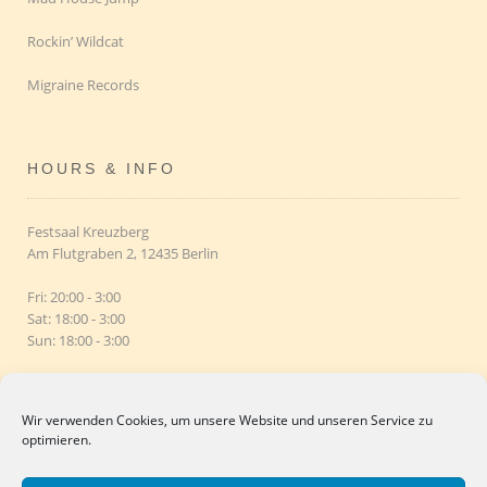
Rockin’ Wildcat
Migraine Records
HOURS & INFO
Festsaal Kreuzberg
Am Flutgraben 2, 12435 Berlin
Fri: 20:00 - 3:00
Sat: 18:00 - 3:00
Sun: 18:00 - 3:00
COUNTDOWN
Wir verwenden Cookies, um unsere Website und unseren Service zu
optimieren.
Berlin Shake R'n'R Weekender #5