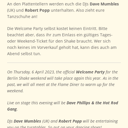
An den Plattentellern werden euch die DJs
Dave Mumbles
(UK) und
Robert Popp
unterhalten. Also zieht eure
Tanzschuhe an!
Die Welcome Party selbst kostet keinen Eintritt. Bitte
beachtet aber, dass ihr zum Einlass ein gültiges Tages-
oder Weekend-Ticket für den Shake braucht. Wer sich
noch keines im Vorverkauf geholt hat, kann dies auch am
Abend selbst tun.
On Thursday, 6 April 2023, the official
Welcome Party
for the
Berlin Shake weekend will take place again this year. As in the
past, we will all meet at the Flame Diner to warm up for the
weekend.
Live on stage this evening will be
Dave Phillips & the Hot Rod
Gang
.
DJs
Dave Mumbles
(UK) and
Robert Popp
will be entertaining
you on the turntables. So put on your dancing shoes!