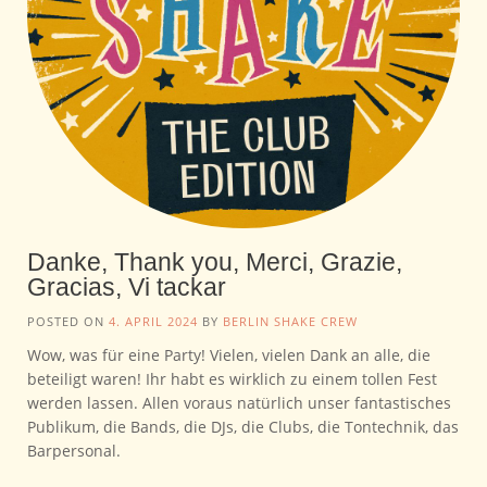
Danke, Thank you, Merci, Grazie,
Gracias, Vi tackar
POSTED ON
4. APRIL 2024
BY
BERLIN SHAKE CREW
Wow, was für eine Party! Vielen, vielen Dank an alle, die
beteiligt waren! Ihr habt es wirklich zu einem tollen Fest
werden lassen. Allen voraus natürlich unser fantastisches
Publikum, die Bands, die DJs, die Clubs, die Tontechnik, das
Barpersonal.