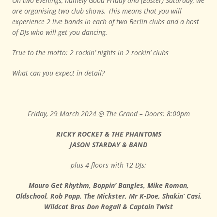
On two evenings, namely Good Friday and (Easter) Saturday, we
are organising two club shows. This means that you will
experience 2 live bands in each of two Berlin clubs and a host
of DJs who will get you dancing.
True to the motto: 2 rockin’ nights in 2 rockin’ clubs
What can you expect in detail?
Friday, 29 March 2024 @ The Grand – Doors: 8:00pm
RICKY ROCKET & THE PHANTOMS
JASON STARDAY & BAND
plus 4 floors with 12 DJs:
Mauro Get Rhythm, Boppin’ Bangles, Mike Roman,
Oldschool, Rob Popp, The Mickster, Mr K-Doe, Shakin’ Casi,
Wildcat Bros Don Rogall &
Captain Twist