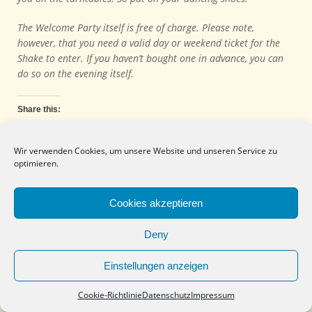
The Welcome Party itself is free of charge. Please note,
however, that you need a valid day or weekend ticket for the
Shake to enter. If you haven’t bought one in advance, you can
do so on the evening itself.
Share this:
Facebook
Twitter
WhatsApp
Print
Wir verwenden Cookies, um unsere Website und unseren Service zu
optimieren.
Like this:
Loading...
Cookies akzeptieren
Deny
Einstellungen anzeigen
Cookie-Richtlinie
Datenschutz
Impressum